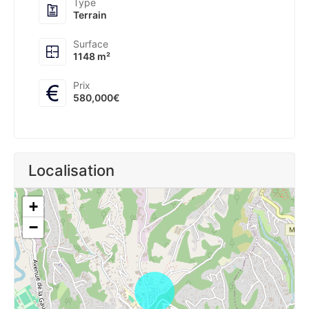
Type
Terrain
Surface
1148 m²
Prix
580,000€
Localisation
+
−