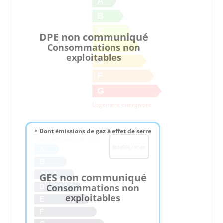
A
B
C
DPE non communiqué
D
Consommations non
exploitables
E
F
G
Logement énergivore
* Dont émissions de gaz à effet de serre
Faible émission de GES
KgéqCO2 / m².an
A
B
C
GES non communiqué
Consommations non
D
exploitables
E
F