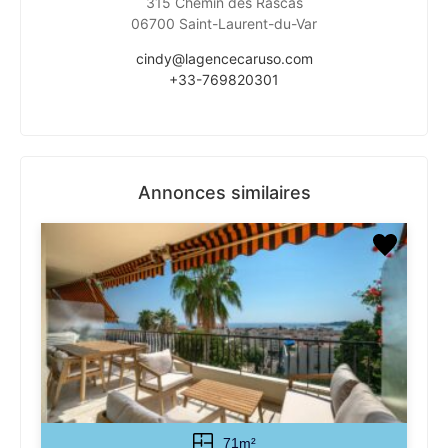
315 Chemin des Rascas
06700 Saint-Laurent-du-Var
cindy@lagencecaruso.com
+33-769820301
Annonces similaires
71m²